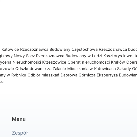
 Katowice
Rzeczoznawca Budowlany Częstochowa
Rzeczoznawca bud
ątkowy Nowy Sącz
Rzeczoznawca Budowlany w Łodzi
Kosztorys Inwest
ycena Nieruchomości Krzeszowice
Operat nieruchomości Kraków
Oper
orzowie
Odszkodowanie za Zalanie Mieszkania w Katowicach
Szkody Gó
any w Rybniku
Odbiór mieszkań Dąbrowa Górnicza
Ekspertyza Budowla
wcu
Menu
Zespół