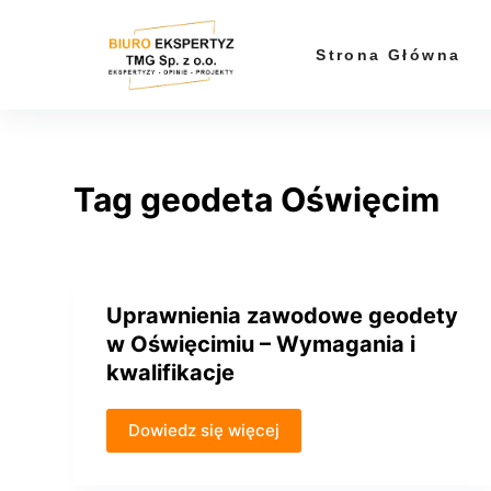
P
r
Strona Główna
z
e
j
d
Tag
geodeta Oświęcim
ź
d
o
t
r
Uprawnienia zawodowe geodety
e
w Oświęcimiu – Wymagania i
ś
kwalifikacje
c
i
Dowiedz się więcej