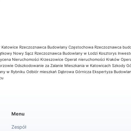
 Katowice
Rzeczoznawca Budowlany Częstochowa
Rzeczoznawca bud
ątkowy Nowy Sącz
Rzeczoznawca Budowlany w Łodzi
Kosztorys Inwest
ycena Nieruchomości Krzeszowice
Operat nieruchomości Kraków
Oper
orzowie
Odszkodowanie za Zalanie Mieszkania w Katowicach
Szkody Gó
any w Rybniku
Odbiór mieszkań Dąbrowa Górnicza
Ekspertyza Budowla
wcu
Menu
Zespół