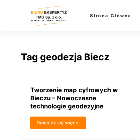
P
r
Strona Główna
z
e
j
d
Tag
geodezja Biecz
ź
d
o
t
r
Tworzenie map cyfrowych w
e
Bieczu – Nowoczesne
ś
technologie geodezyjne
c
i
Dowiedz się więcej