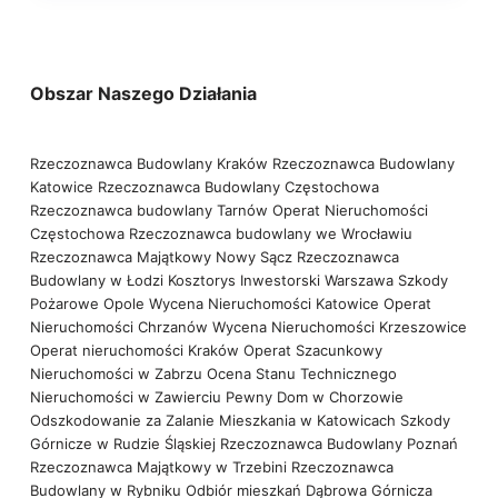
Obszar Naszego Działania
Rzeczoznawca Budowlany Kraków
Rzeczoznawca Budowlany
Katowice
Rzeczoznawca Budowlany Częstochowa
Rzeczoznawca budowlany Tarnów
Operat Nieruchomości
Częstochowa
Rzeczoznawca budowlany we Wrocławiu
Rzeczoznawca Majątkowy Nowy Sącz
Rzeczoznawca
Budowlany w Łodzi
Kosztorys Inwestorski Warszawa
Szkody
Pożarowe Opole
Wycena Nieruchomości Katowice
Operat
Nieruchomości Chrzanów
Wycena Nieruchomości Krzeszowice
Operat nieruchomości Kraków
Operat Szacunkowy
Nieruchomości w Zabrzu
Ocena Stanu Technicznego
Nieruchomości w Zawierciu
Pewny Dom w Chorzowie
Odszkodowanie za Zalanie Mieszkania w Katowicach
Szkody
Górnicze w Rudzie Śląskiej
Rzeczoznawca Budowlany Poznań
Rzeczoznawca Majątkowy w Trzebini
Rzeczoznawca
Budowlany w Rybniku
Odbiór mieszkań Dąbrowa Górnicza