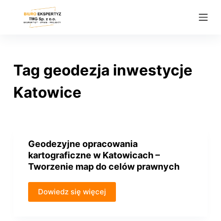
P
r
z
e
j
Tag
geodezja inwestycje
d
ź
Katowice
d
o
t
r
Geodezyjne opracowania
e
kartograficzne w Katowicach –
ś
Tworzenie map do celów prawnych
c
i
Dowiedz się więcej