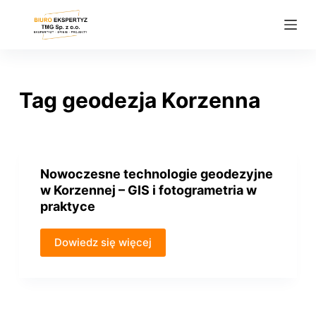
P
r
z
e
j
Tag
geodezja Korzenna
d
ź
d
o
Nowoczesne technologie geodezyjne
t
w Korzennej – GIS i fotogrametria w
r
praktyce
e
ś
Dowiedz się więcej
c
i