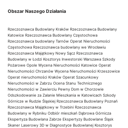
Obszar Naszego Działania
Rzeczoznawca Budowlany Kraków
Rzeczoznawca Budowlany
Katowice
Rzeczoznawca Budowlany Częstochowa
Rzeczoznawca budowlany Tarnów
Operat Nieruchomości
Częstochowa
Rzeczoznawca budowlany we Wrocławiu
Rzeczoznawca Majątkowy Nowy Sącz
Rzeczoznawca
Budowlany w Łodzi
Kosztorys Inwestorski Warszawa
Szkody
Pożarowe Opole
Wycena Nieruchomości Katowice
Operat
Nieruchomości Chrzanów
Wycena Nieruchomości Krzeszowice
Operat nieruchomości Kraków
Operat Szacunkowy
Nieruchomości w Zabrzu
Ocena Stanu Technicznego
Nieruchomości w Zawierciu
Pewny Dom w Chorzowie
Odszkodowanie za Zalanie Mieszkania w Katowicach
Szkody
Górnicze w Rudzie Śląskiej
Rzeczoznawca Budowlany Poznań
Rzeczoznawca Majątkowy w Trzebini
Rzeczoznawca
Budowlany w Rybniku
Odbiór mieszkań Dąbrowa Górnicza
Ekspertyza Budowlana Zabrze
Ekspertyzy Budowlane Śląsk
Skaner Laserowy 3D w Diagnostyce Budowlanej
Kosztorys