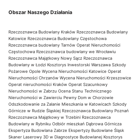
Obszar Naszego Działania
Rzeczoznawca Budowlany Kraków
Rzeczoznawca Budowlany
Katowice
Rzeczoznawca Budowlany Częstochowa
Rzeczoznawca budowlany Tarnów
Operat Nieruchomości
Częstochowa
Rzeczoznawca budowlany we Wrocławiu
Rzeczoznawca Majątkowy Nowy Sącz
Rzeczoznawca
Budowlany w Łodzi
Kosztorys Inwestorski Warszawa
Szkody
Pożarowe Opole
Wycena Nieruchomości Katowice
Operat
Nieruchomości Chrzanów
Wycena Nieruchomości Krzeszowice
Operat nieruchomości Kraków
Operat Szacunkowy
Nieruchomości w Zabrzu
Ocena Stanu Technicznego
Nieruchomości w Zawierciu
Pewny Dom w Chorzowie
Odszkodowanie za Zalanie Mieszkania w Katowicach
Szkody
Górnicze w Rudzie Śląskiej
Rzeczoznawca Budowlany Poznań
Rzeczoznawca Majątkowy w Trzebini
Rzeczoznawca
Budowlany w Rybniku
Odbiór mieszkań Dąbrowa Górnicza
Ekspertyza Budowlana Zabrze
Ekspertyzy Budowlane Śląsk
Skaner Laserowy 3D w Diagnostyce Budowlanej
Kosztorys