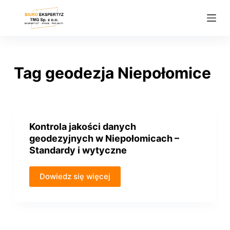
P
r
z
e
j
Tag
geodezja Niepołomice
d
ź
d
o
Kontrola jakości danych
t
geodezyjnych w Niepołomicach –
r
Standardy i wytyczne
e
ś
Dowiedz się więcej
c
i