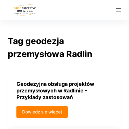
P
r
z
e
j
Tag
geodezja
d
ź
przemysłowa Radlin
d
o
t
r
Geodezyjna obsługa projektów
e
przemysłowych w Radlinie –
ś
Przykłady zastosowań
c
i
Dowiedz się więcej