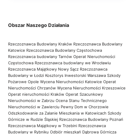
Obszar Naszego Działania
Rzeczoznawca Budowlany Kraków
Rzeczoznawca Budowlany
Katowice
Rzeczoznawca Budowlany Częstochowa
Rzeczoznawca budowlany Tarnów
Operat Nieruchomości
Częstochowa
Rzeczoznawca budowlany we Wrocławiu
Rzeczoznawca Majątkowy Nowy Sącz
Rzeczoznawca
Budowlany w Łodzi
Kosztorys Inwestorski Warszawa
Szkody
Pożarowe Opole
Wycena Nieruchomości Katowice
Operat
Nieruchomości Chrzanów
Wycena Nieruchomości Krzeszowice
Operat nieruchomości Kraków
Operat Szacunkowy
Nieruchomości w Zabrzu
Ocena Stanu Technicznego
Nieruchomości w Zawierciu
Pewny Dom w Chorzowie
Odszkodowanie za Zalanie Mieszkania w Katowicach
Szkody
Górnicze w Rudzie Śląskiej
Rzeczoznawca Budowlany Poznań
Rzeczoznawca Majątkowy w Trzebini
Rzeczoznawca
Budowlany w Rybniku
Odbiór mieszkań Dąbrowa Górnicza