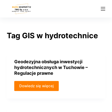
P
r
z
e
j
Tag
GIS w hydrotechnice
d
ź
d
o
Geodezyjna obsługa inwestycji
t
hydrotechnicznych w Tuchowie –
r
Regulacje prawne
e
ś
Dowiedz się więcej
c
i