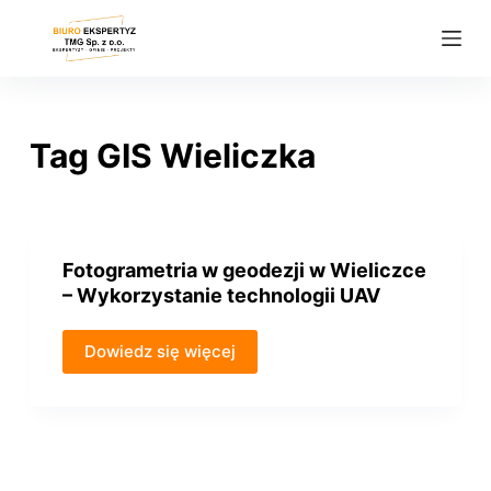
P
r
z
e
j
Tag
GIS Wieliczka
d
ź
d
o
Fotogrametria w geodezji w Wieliczce
t
– Wykorzystanie technologii UAV
r
e
Dowiedz się więcej
ś
c
i