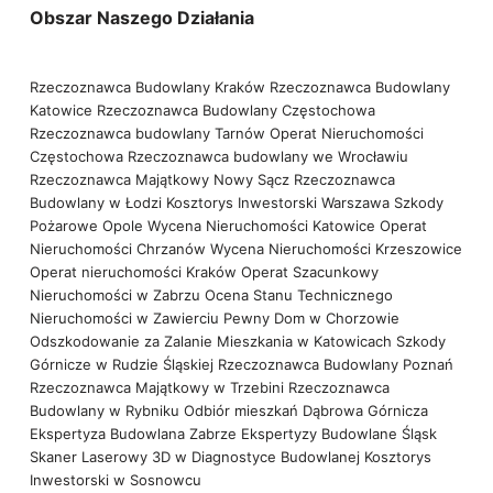
Obszar Naszego Działania
Rzeczoznawca Budowlany Kraków
Rzeczoznawca Budowlany
Katowice
Rzeczoznawca Budowlany Częstochowa
Rzeczoznawca budowlany Tarnów
Operat Nieruchomości
Częstochowa
Rzeczoznawca budowlany we Wrocławiu
Rzeczoznawca Majątkowy Nowy Sącz
Rzeczoznawca
Budowlany w Łodzi
Kosztorys Inwestorski Warszawa
Szkody
Pożarowe Opole
Wycena Nieruchomości Katowice
Operat
Nieruchomości Chrzanów
Wycena Nieruchomości Krzeszowice
Operat nieruchomości Kraków
Operat Szacunkowy
Nieruchomości w Zabrzu
Ocena Stanu Technicznego
Nieruchomości w Zawierciu
Pewny Dom w Chorzowie
Odszkodowanie za Zalanie Mieszkania w Katowicach
Szkody
Górnicze w Rudzie Śląskiej
Rzeczoznawca Budowlany Poznań
Rzeczoznawca Majątkowy w Trzebini
Rzeczoznawca
Budowlany w Rybniku
Odbiór mieszkań Dąbrowa Górnicza
Ekspertyza Budowlana Zabrze
Ekspertyzy Budowlane Śląsk
Skaner Laserowy 3D w Diagnostyce Budowlanej
Kosztorys
Inwestorski w Sosnowcu