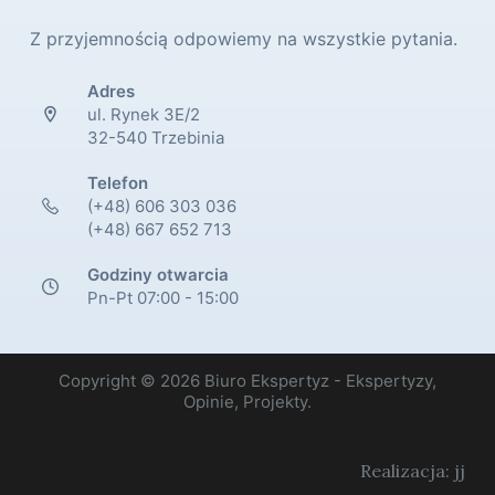
Z przyjemnością odpowiemy na wszystkie pytania.
Adres
ul. Rynek 3E/2
32-540 Trzebinia
Telefon
(+48) 606 303 036
(+48) 667 652 713
Godziny otwarcia
Pn-Pt 07:00 - 15:00
Copyright © 2026 Biuro Ekspertyz - Ekspertyzy,
Opinie, Projekty.
Realizacja: jj