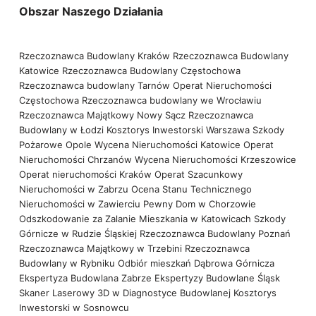
Obszar Naszego Działania
Rzeczoznawca Budowlany Kraków
Rzeczoznawca Budowlany
Katowice
Rzeczoznawca Budowlany Częstochowa
Rzeczoznawca budowlany Tarnów
Operat Nieruchomości
Częstochowa
Rzeczoznawca budowlany we Wrocławiu
Rzeczoznawca Majątkowy Nowy Sącz
Rzeczoznawca
Budowlany w Łodzi
Kosztorys Inwestorski Warszawa
Szkody
Pożarowe Opole
Wycena Nieruchomości Katowice
Operat
Nieruchomości Chrzanów
Wycena Nieruchomości Krzeszowice
Operat nieruchomości Kraków
Operat Szacunkowy
Nieruchomości w Zabrzu
Ocena Stanu Technicznego
Nieruchomości w Zawierciu
Pewny Dom w Chorzowie
Odszkodowanie za Zalanie Mieszkania w Katowicach
Szkody
Górnicze w Rudzie Śląskiej
Rzeczoznawca Budowlany Poznań
Rzeczoznawca Majątkowy w Trzebini
Rzeczoznawca
Budowlany w Rybniku
Odbiór mieszkań Dąbrowa Górnicza
Ekspertyza Budowlana Zabrze
Ekspertyzy Budowlane Śląsk
Skaner Laserowy 3D w Diagnostyce Budowlanej
Kosztorys
Inwestorski w Sosnowcu