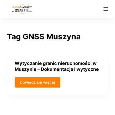
P
r
z
e
j
Tag
GNSS Muszyna
d
ź
d
o
Wytyczanie granic nieruchomości w
t
Muszynie – Dokumentacja i wytyczne
r
e
Dowiedz się więcej
ś
c
i