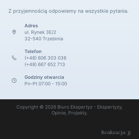
Z przyjemnością odpowiemy na wszystkie pytania.
Adres
ul. Rynek 3E/2
32-540 Trzebinia
Telefon
(+48) 606 303 036
(+48) 667 652 713
Godziny otwarcia
Pn-Pt 07:00 - 15:00
Copyright © 2026 Biuro Ekspertyz - Ekspertyzy,
Opinie, Projekty.
Realizacja: jj