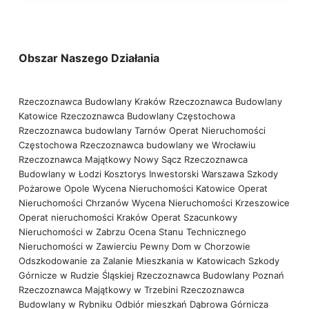
Obszar Naszego Działania
Rzeczoznawca Budowlany Kraków
Rzeczoznawca Budowlany
Katowice
Rzeczoznawca Budowlany Częstochowa
Rzeczoznawca budowlany Tarnów
Operat Nieruchomości
Częstochowa
Rzeczoznawca budowlany we Wrocławiu
Rzeczoznawca Majątkowy Nowy Sącz
Rzeczoznawca
Budowlany w Łodzi
Kosztorys Inwestorski Warszawa
Szkody
Pożarowe Opole
Wycena Nieruchomości Katowice
Operat
Nieruchomości Chrzanów
Wycena Nieruchomości Krzeszowice
Operat nieruchomości Kraków
Operat Szacunkowy
Nieruchomości w Zabrzu
Ocena Stanu Technicznego
Nieruchomości w Zawierciu
Pewny Dom w Chorzowie
Odszkodowanie za Zalanie Mieszkania w Katowicach
Szkody
Górnicze w Rudzie Śląskiej
Rzeczoznawca Budowlany Poznań
Rzeczoznawca Majątkowy w Trzebini
Rzeczoznawca
Budowlany w Rybniku
Odbiór mieszkań Dąbrowa Górnicza