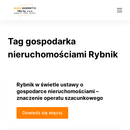
P
r
z
e
j
Tag
gospodarka
d
ź
nieruchomościami Rybnik
d
o
t
r
Rybnik w świetle ustawy o
e
gospodarce nieruchomościami –
ś
znaczenie operatu szacunkowego
c
i
Dowiedz się więcej