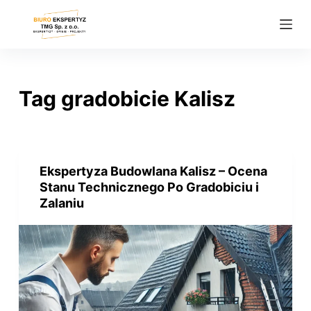
P
r
z
e
j
Tag
gradobicie Kalisz
d
ź
d
o
Ekspertyza Budowlana Kalisz – Ocena
t
Stanu Technicznego Po Gradobiciu i
r
Zalaniu
e
ś
c
i