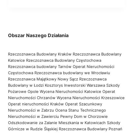
Obszar Naszego Działania
Rzeczoznawca Budowlany Kraków
Rzeczoznawca Budowlany
Katowice
Rzeczoznawca Budowlany Częstochowa
Rzeczoznawca budowlany Tarnów
Operat Nieruchomości
Częstochowa
Rzeczoznawca budowlany we Wrocławiu
Rzeczoznawca Majątkowy Nowy Sącz
Rzeczoznawca
Budowlany w Łodzi
Kosztorys Inwestorski Warszawa
Szkody
Pożarowe Opole
Wycena Nieruchomości Katowice
Operat
Nieruchomości Chrzanów
Wycena Nieruchomości Krzeszowice
Operat nieruchomości Kraków
Operat Szacunkowy
Nieruchomości w Zabrzu
Ocena Stanu Technicznego
Nieruchomości w Zawierciu
Pewny Dom w Chorzowie
Odszkodowanie za Zalanie Mieszkania w Katowicach
Szkody
Górnicze w Rudzie Śląskiej
Rzeczoznawca Budowlany Poznań