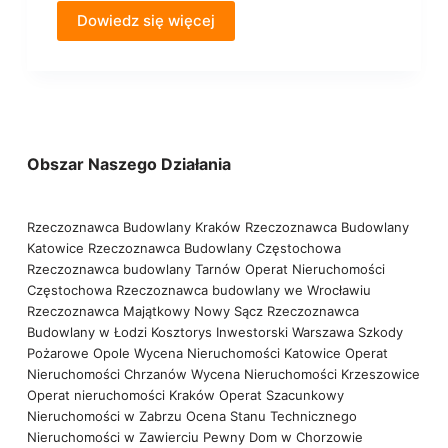
Dowiedz się więcej
Obszar Naszego Działania
Rzeczoznawca Budowlany Kraków
Rzeczoznawca Budowlany
Katowice
Rzeczoznawca Budowlany Częstochowa
Rzeczoznawca budowlany Tarnów
Operat Nieruchomości
Częstochowa
Rzeczoznawca budowlany we Wrocławiu
Rzeczoznawca Majątkowy Nowy Sącz
Rzeczoznawca
Budowlany w Łodzi
Kosztorys Inwestorski Warszawa
Szkody
Pożarowe Opole
Wycena Nieruchomości Katowice
Operat
Nieruchomości Chrzanów
Wycena Nieruchomości Krzeszowice
Operat nieruchomości Kraków
Operat Szacunkowy
Nieruchomości w Zabrzu
Ocena Stanu Technicznego
Nieruchomości w Zawierciu
Pewny Dom w Chorzowie