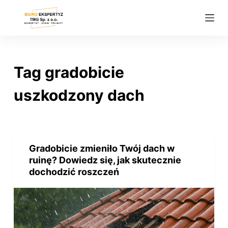
P
r
z
e
j
Tag
gradobicie
d
ź
uszkodzony dach
d
o
t
r
Gradobicie zmieniło Twój dach w
e
ruinę? Dowiedz się, jak skutecznie
ś
dochodzić roszczeń
c
i