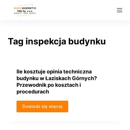
P
r
z
e
j
Tag
inspekcja budynku
d
ź
d
o
Ile kosztuje opinia techniczna
t
budynku w Łaziskach Górnych?
r
Przewodnik po kosztach i
e
procedurach
ś
c
Dowiedz się więcej
i