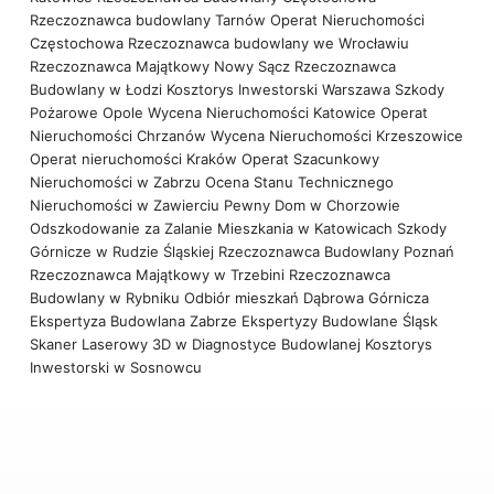
Rzeczoznawca budowlany Tarnów
Operat Nieruchomości
Częstochowa
Rzeczoznawca budowlany we Wrocławiu
Rzeczoznawca Majątkowy Nowy Sącz
Rzeczoznawca
Budowlany w Łodzi
Kosztorys Inwestorski Warszawa
Szkody
Pożarowe Opole
Wycena Nieruchomości Katowice
Operat
Nieruchomości Chrzanów
Wycena Nieruchomości Krzeszowice
Operat nieruchomości Kraków
Operat Szacunkowy
Nieruchomości w Zabrzu
Ocena Stanu Technicznego
Nieruchomości w Zawierciu
Pewny Dom w Chorzowie
Odszkodowanie za Zalanie Mieszkania w Katowicach
Szkody
Górnicze w Rudzie Śląskiej
Rzeczoznawca Budowlany Poznań
Rzeczoznawca Majątkowy w Trzebini
Rzeczoznawca
Budowlany w Rybniku
Odbiór mieszkań Dąbrowa Górnicza
Ekspertyza Budowlana Zabrze
Ekspertyzy Budowlane Śląsk
Skaner Laserowy 3D w Diagnostyce Budowlanej
Kosztorys
Inwestorski w Sosnowcu