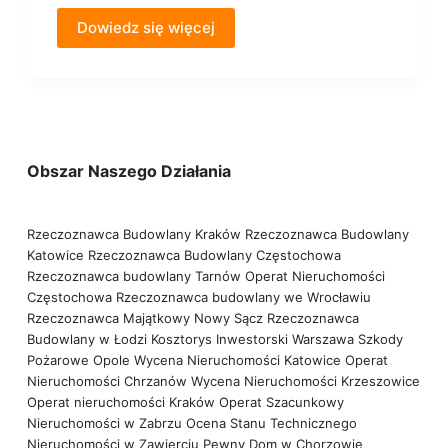
Dowiedz się więcej
Obszar Naszego Działania
Rzeczoznawca Budowlany Kraków
Rzeczoznawca Budowlany
Katowice
Rzeczoznawca Budowlany Częstochowa
Rzeczoznawca budowlany Tarnów
Operat Nieruchomości
Częstochowa
Rzeczoznawca budowlany we Wrocławiu
Rzeczoznawca Majątkowy Nowy Sącz
Rzeczoznawca
Budowlany w Łodzi
Kosztorys Inwestorski Warszawa
Szkody
Pożarowe Opole
Wycena Nieruchomości Katowice
Operat
Nieruchomości Chrzanów
Wycena Nieruchomości Krzeszowice
Operat nieruchomości Kraków
Operat Szacunkowy
Nieruchomości w Zabrzu
Ocena Stanu Technicznego
Nieruchomości w Zawierciu
Pewny Dom w Chorzowie