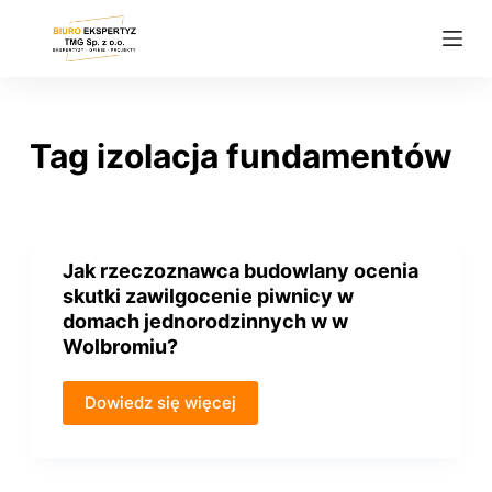
P
r
z
e
j
Tag
izolacja fundamentów
d
ź
d
o
Jak rzeczoznawca budowlany ocenia
t
skutki zawilgocenie piwnicy w
r
domach jednorodzinnych w w
e
Wolbromiu?
ś
c
Dowiedz się więcej
i