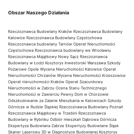
Obszar Naszego Działania
Rzeczoznawca Budowlany Kraków
Rzeczoznawca Budowlany
Katowice
Rzeczoznawca Budowlany Częstochowa
Rzeczoznawca budowlany Tarnów
Operat Nieruchomości
Częstochowa
Rzeczoznawca budowlany we Wrocławiu
Rzeczoznawca Majątkowy Nowy Sącz
Rzeczoznawca
Budowlany w Łodzi
Kosztorys Inwestorski Warszawa
Szkody
Pożarowe Opole
Wycena Nieruchomości Katowice
Operat
Nieruchomości Chrzanów
Wycena Nieruchomości Krzeszowice
Operat nieruchomości Kraków
Operat Szacunkowy
Nieruchomości w Zabrzu
Ocena Stanu Technicznego
Nieruchomości w Zawierciu
Pewny Dom w Chorzowie
Odszkodowanie za Zalanie Mieszkania w Katowicach
Szkody
Górnicze w Rudzie Śląskiej
Rzeczoznawca Budowlany Poznań
Rzeczoznawca Majątkowy w Trzebini
Rzeczoznawca
Budowlany w Rybniku
Odbiór mieszkań Dąbrowa Górnicza
Ekspertyza Budowlana Zabrze
Ekspertyzy Budowlane Śląsk
Skaner Laserowy 3D w Diagnostyce Budowlanej
Kosztorys