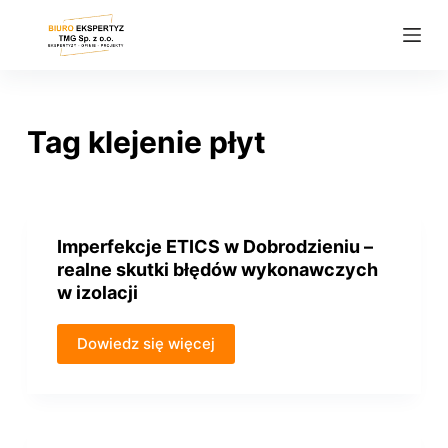
P
r
z
e
j
Tag
klejenie płyt
d
ź
d
o
Imperfekcje ETICS w Dobrodzieniu –
t
realne skutki błędów wykonawczych
r
w izolacji
e
ś
Dowiedz się więcej
c
i