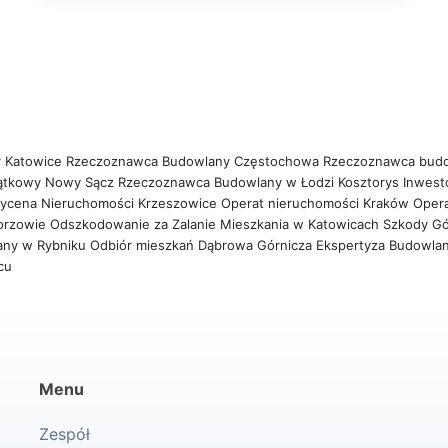
 Katowice
Rzeczoznawca Budowlany Częstochowa
Rzeczoznawca bud
ątkowy Nowy Sącz
Rzeczoznawca Budowlany w Łodzi
Kosztorys Inwest
ycena Nieruchomości Krzeszowice
Operat nieruchomości Kraków
Oper
orzowie
Odszkodowanie za Zalanie Mieszkania w Katowicach
Szkody Gó
any w Rybniku
Odbiór mieszkań Dąbrowa Górnicza
Ekspertyza Budowla
wcu
Menu
Zespół