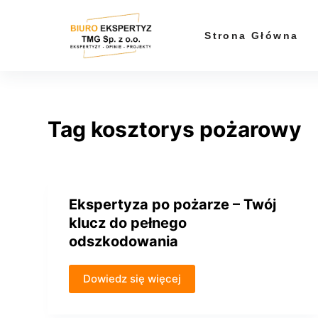
P
r
Strona Główna
z
e
j
d
Tag
kosztorys pożarowy
ź
d
o
t
r
Ekspertyza po pożarze – Twój
e
klucz do pełnego
ś
odszkodowania
c
i
Dowiedz się więcej