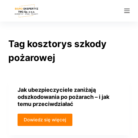
P
r
z
e
j
Tag
kosztorys szkody
d
ź
pożarowej
d
o
t
r
Jak ubezpieczyciele zaniżają
e
odszkodowania po pożarach – i jak
ś
temu przeciwdziałać
c
i
Dowiedz się więcej