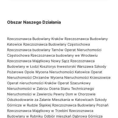
Obszar Naszego Działania
Rzeczoznawca Budowlany Kraków
Rzeczoznawca Budowlany
Katowice
Rzeczoznawca Budowlany Częstochowa
Rzeczoznawca budowlany Tarnów
Operat Nieruchomości
Częstochowa
Rzeczoznawca budowlany we Wrocławiu
Rzeczoznawca Majątkowy Nowy Sącz
Rzeczoznawca
Budowlany w Łodzi
Kosztorys Inwestorski Warszawa
Szkody
Pożarowe Opole
Wycena Nieruchomości Katowice
Operat
Nieruchomości Chrzanów
Wycena Nieruchomości Krzeszowice
Operat nieruchomości Kraków
Operat Szacunkowy
Nieruchomości w Zabrzu
Ocena Stanu Technicznego
Nieruchomości w Zawierciu
Pewny Dom w Chorzowie
Odszkodowanie za Zalanie Mieszkania w Katowicach
Szkody
Górnicze w Rudzie Śląskiej
Rzeczoznawca Budowlany Poznań
Rzeczoznawca Majątkowy w Trzebini
Rzeczoznawca
Budowlany w Rybniku
Odbiór mieszkań Dąbrowa Górnicza