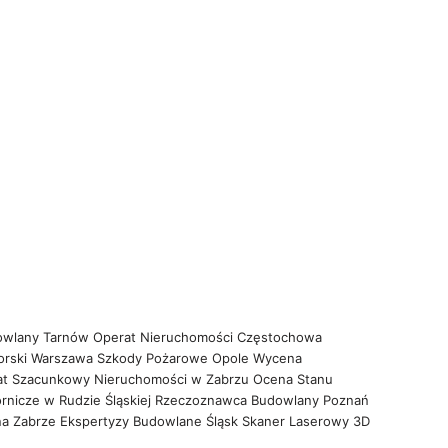
owlany Tarnów
Operat Nieruchomości Częstochowa
orski Warszawa
Szkody Pożarowe Opole
Wycena
at Szacunkowy Nieruchomości w Zabrzu
Ocena Stanu
rnicze w Rudzie Śląskiej
Rzeczoznawca Budowlany Poznań
na Zabrze
Ekspertyzy Budowlane Śląsk
Skaner Laserowy 3D