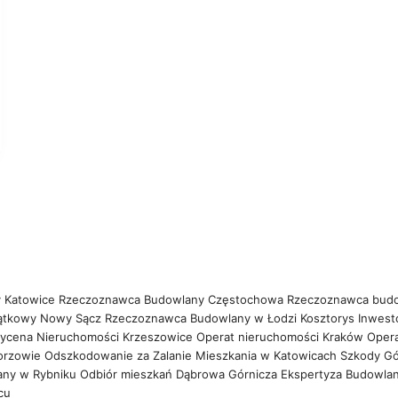
 Katowice
Rzeczoznawca Budowlany Częstochowa
Rzeczoznawca bud
ątkowy Nowy Sącz
Rzeczoznawca Budowlany w Łodzi
Kosztorys Inwest
ycena Nieruchomości Krzeszowice
Operat nieruchomości Kraków
Oper
orzowie
Odszkodowanie za Zalanie Mieszkania w Katowicach
Szkody Gó
any w Rybniku
Odbiór mieszkań Dąbrowa Górnicza
Ekspertyza Budowla
wcu