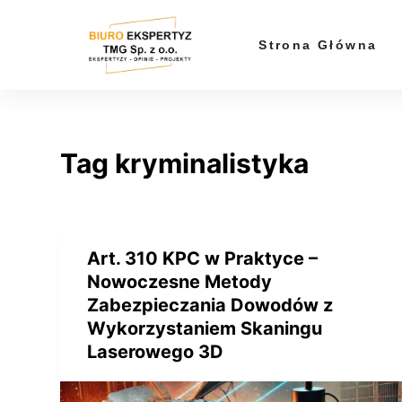
P
r
Strona Główna
z
e
j
d
Tag
kryminalistyka
ź
d
o
t
r
Art. 310 KPC w Praktyce –
e
Nowoczesne Metody
ś
Zabezpieczania Dowodów z
c
Wykorzystaniem Skaningu
i
Laserowego 3D