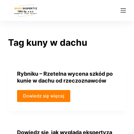
P
r
z
e
j
Tag
kuny w dachu
d
ź
d
o
Rybniku – Rzetelna wycena szkód po
t
kunie w dachu od rzeczoznawców
r
e
Dowiedz się więcej
ś
c
i
Dowiedz się, jak wygląda ekspertyza