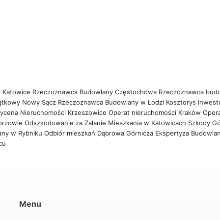
 Katowice
Rzeczoznawca Budowlany Częstochowa
Rzeczoznawca bud
ątkowy Nowy Sącz
Rzeczoznawca Budowlany w Łodzi
Kosztorys Inwest
ycena Nieruchomości Krzeszowice
Operat nieruchomości Kraków
Oper
orzowie
Odszkodowanie za Zalanie Mieszkania w Katowicach
Szkody Gó
any w Rybniku
Odbiór mieszkań Dąbrowa Górnicza
Ekspertyza Budowla
wcu
Menu