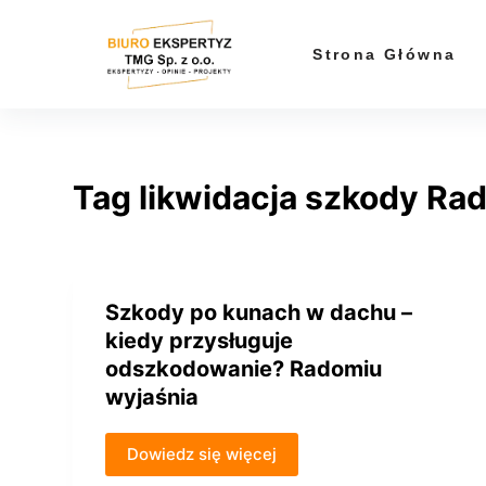
P
r
Strona Główna
z
e
j
d
Tag
likwidacja szkody Ra
ź
d
o
t
r
Szkody po kunach w dachu –
e
kiedy przysługuje
ś
odszkodowanie? Radomiu
c
wyjaśnia
i
Dowiedz się więcej