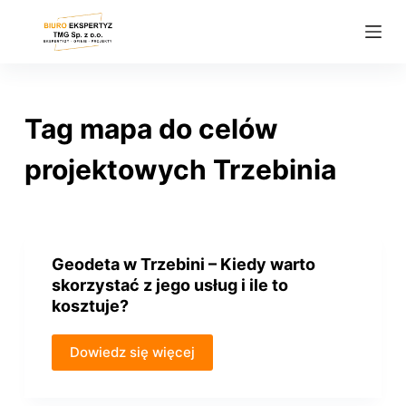
P
r
z
e
j
Tag
mapa do celów
d
ź
projektowych Trzebinia
d
o
t
r
Geodeta w Trzebini – Kiedy warto
e
skorzystać z jego usług i ile to
ś
kosztuje?
c
i
Dowiedz się więcej