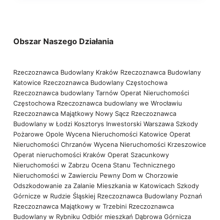
Obszar Naszego Działania
Rzeczoznawca Budowlany Kraków
Rzeczoznawca Budowlany
Katowice
Rzeczoznawca Budowlany Częstochowa
Rzeczoznawca budowlany Tarnów
Operat Nieruchomości
Częstochowa
Rzeczoznawca budowlany we Wrocławiu
Rzeczoznawca Majątkowy Nowy Sącz
Rzeczoznawca
Budowlany w Łodzi
Kosztorys Inwestorski Warszawa
Szkody
Pożarowe Opole
Wycena Nieruchomości Katowice
Operat
Nieruchomości Chrzanów
Wycena Nieruchomości Krzeszowice
Operat nieruchomości Kraków
Operat Szacunkowy
Nieruchomości w Zabrzu
Ocena Stanu Technicznego
Nieruchomości w Zawierciu
Pewny Dom w Chorzowie
Odszkodowanie za Zalanie Mieszkania w Katowicach
Szkody
Górnicze w Rudzie Śląskiej
Rzeczoznawca Budowlany Poznań
Rzeczoznawca Majątkowy w Trzebini
Rzeczoznawca
Budowlany w Rybniku
Odbiór mieszkań Dąbrowa Górnicza