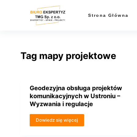
P
r
Strona Główna
z
e
j
d
Tag
mapy projektowe
ź
d
o
t
r
Geodezyjna obsługa projektów
e
komunikacyjnych w Ustroniu –
ś
Wyzwania i regulacje
c
i
Dowiedz się więcej