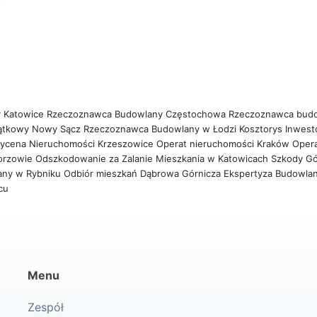
 Katowice
Rzeczoznawca Budowlany Częstochowa
Rzeczoznawca bud
ątkowy Nowy Sącz
Rzeczoznawca Budowlany w Łodzi
Kosztorys Inwest
ycena Nieruchomości Krzeszowice
Operat nieruchomości Kraków
Oper
orzowie
Odszkodowanie za Zalanie Mieszkania w Katowicach
Szkody Gó
any w Rybniku
Odbiór mieszkań Dąbrowa Górnicza
Ekspertyza Budowla
wcu
Menu
Zespół