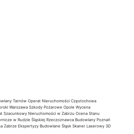
owlany Tarnów
Operat Nieruchomości Częstochowa
orski Warszawa
Szkody Pożarowe Opole
Wycena
at Szacunkowy Nieruchomości w Zabrzu
Ocena Stanu
rnicze w Rudzie Śląskiej
Rzeczoznawca Budowlany Poznań
na Zabrze
Ekspertyzy Budowlane Śląsk
Skaner Laserowy 3D