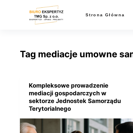
P
r
Strona Główna
z
e
j
d
Tag
mediacje umowne sa
ź
d
o
t
r
Kompleksowe prowadzenie
e
mediacji gospodarczych w
ś
sektorze Jednostek Samorządu
c
Terytorialnego
i