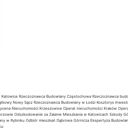
 Katowice
Rzeczoznawca Budowlany Częstochowa
Rzeczoznawca bud
ątkowy Nowy Sącz
Rzeczoznawca Budowlany w Łodzi
Kosztorys Inwest
ycena Nieruchomości Krzeszowice
Operat nieruchomości Kraków
Oper
orzowie
Odszkodowanie za Zalanie Mieszkania w Katowicach
Szkody Gó
any w Rybniku
Odbiór mieszkań Dąbrowa Górnicza
Ekspertyza Budowla
wcu