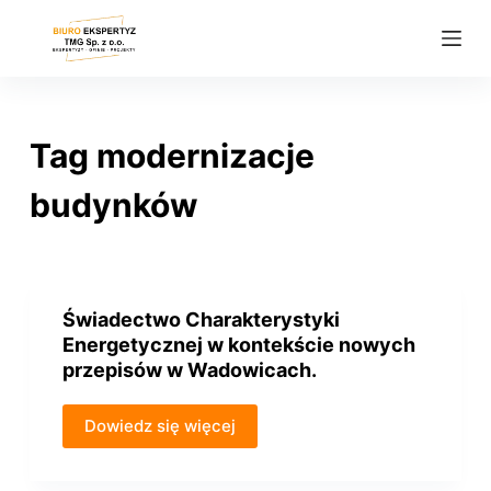
P
r
z
e
j
Tag
modernizacje
d
ź
budynków
d
o
t
r
Świadectwo Charakterystyki
e
Energetycznej w kontekście nowych
ś
przepisów w Wadowicach.
c
i
Dowiedz się więcej