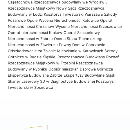
Częstochowa
Rzeczoznawca budowlany we Wrocławiu
Rzeczoznawca Majątkowy Nowy Sącz
Rzeczoznawca
Budowlany w Łodzi
Kosztorys Inwestorski Warszawa
Szkody
Pożarowe Opole
Wycena Nieruchomości Katowice
Operat
Nieruchomości Chrzanów
Wycena Nieruchomości Krzeszowice
Operat nieruchomości Kraków
Operat Szacunkowy
Nieruchomości w Zabrzu
Ocena Stanu Technicznego
Nieruchomości w Zawierciu
Pewny Dom w Chorzowie
Odszkodowanie za Zalanie Mieszkania w Katowicach
Szkody
Górnicze w Rudzie Śląskiej
Rzeczoznawca Budowlany Poznań
Rzeczoznawca Majątkowy w Trzebini
Rzeczoznawca
Budowlany w Rybniku
Odbiór mieszkań Dąbrowa Górnicza
Ekspertyza Budowlana Zabrze
Ekspertyzy Budowlane Śląsk
Skaner Laserowy 3D w Diagnostyce Budowlanej
Kosztorys
Inwestorski w Sosnowcu