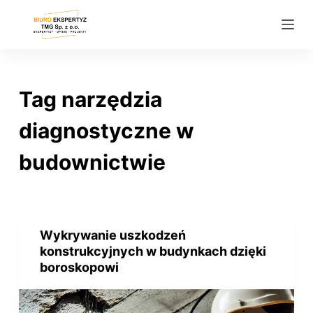
P
r
z
e
j
Tag
narzędzia
d
ź
diagnostyczne w
d
budownictwie
o
t
r
e
ś
Wykrywanie uszkodzeń
konstrukcyjnych w budynkach dzięki
c
boroskopowi
i