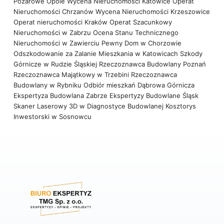
Pożarowe Opole
Wycena Nieruchomości Katowice
Operat
Nieruchomości Chrzanów
Wycena Nieruchomości Krzeszowice
Operat nieruchomości Kraków
Operat Szacunkowy
Nieruchomości w Zabrzu
Ocena Stanu Technicznego
Nieruchomości w Zawierciu
Pewny Dom w Chorzowie
Odszkodowanie za Zalanie Mieszkania w Katowicach
Szkody
Górnicze w Rudzie Śląskiej
Rzeczoznawca Budowlany Poznań
Rzeczoznawca Majątkowy w Trzebini
Rzeczoznawca
Budowlany w Rybniku
Odbiór mieszkań Dąbrowa Górnicza
Ekspertyza Budowlana Zabrze
Ekspertyzy Budowlane Śląsk
Skaner Laserowy 3D w Diagnostyce Budowlanej
Kosztorys
Inwestorski w Sosnowcu