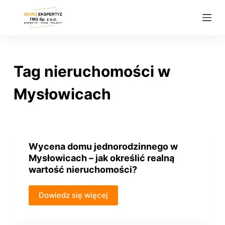
P
r
z
e
j
Tag
nieruchomości w
d
ź
Mysłowicach
d
o
t
r
Wycena domu jednorodzinnego w
e
Mysłowicach – jak określić realną
ś
wartość nieruchomości?
c
i
Dowiedz się więcej