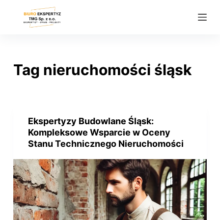
P
r
z
e
j
Tag
nieruchomości śląsk
d
ź
d
o
Ekspertyzy Budowlane Śląsk:
t
Kompleksowe Wsparcie w Oceny
r
Stanu Technicznego Nieruchomości
e
ś
c
i