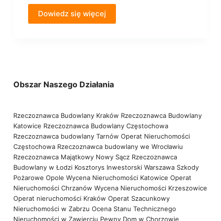
Dowiedz się więcej
Obszar Naszego Działania
Rzeczoznawca Budowlany Kraków
Rzeczoznawca Budowlany
Katowice
Rzeczoznawca Budowlany Częstochowa
Rzeczoznawca budowlany Tarnów
Operat Nieruchomości
Częstochowa
Rzeczoznawca budowlany we Wrocławiu
Rzeczoznawca Majątkowy Nowy Sącz
Rzeczoznawca
Budowlany w Łodzi
Kosztorys Inwestorski Warszawa
Szkody
Pożarowe Opole
Wycena Nieruchomości Katowice
Operat
Nieruchomości Chrzanów
Wycena Nieruchomości Krzeszowice
Operat nieruchomości Kraków
Operat Szacunkowy
Nieruchomości w Zabrzu
Ocena Stanu Technicznego
Nieruchomości w Zawierciu
Pewny Dom w Chorzowie