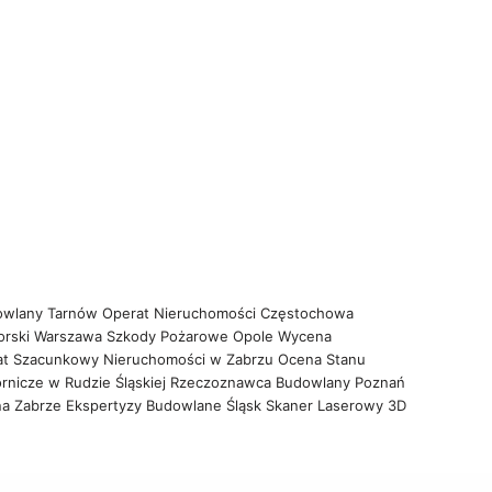
owlany Tarnów
Operat Nieruchomości Częstochowa
orski Warszawa
Szkody Pożarowe Opole
Wycena
at Szacunkowy Nieruchomości w Zabrzu
Ocena Stanu
rnicze w Rudzie Śląskiej
Rzeczoznawca Budowlany Poznań
na Zabrze
Ekspertyzy Budowlane Śląsk
Skaner Laserowy 3D