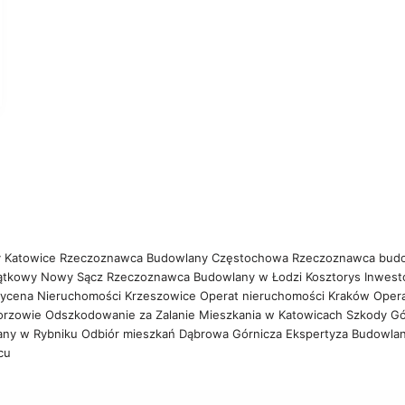
 Katowice
Rzeczoznawca Budowlany Częstochowa
Rzeczoznawca bud
ątkowy Nowy Sącz
Rzeczoznawca Budowlany w Łodzi
Kosztorys Inwest
ycena Nieruchomości Krzeszowice
Operat nieruchomości Kraków
Oper
orzowie
Odszkodowanie za Zalanie Mieszkania w Katowicach
Szkody Gó
any w Rybniku
Odbiór mieszkań Dąbrowa Górnicza
Ekspertyza Budowla
wcu