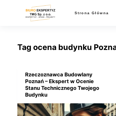
P
r
Strona Główna
z
e
j
d
Tag
ocena budynku Pozn
ź
d
o
t
r
Rzeczoznawca Budowlany
e
Poznań – Ekspert w Ocenie
ś
Stanu Technicznego Twojego
c
Budynku
i