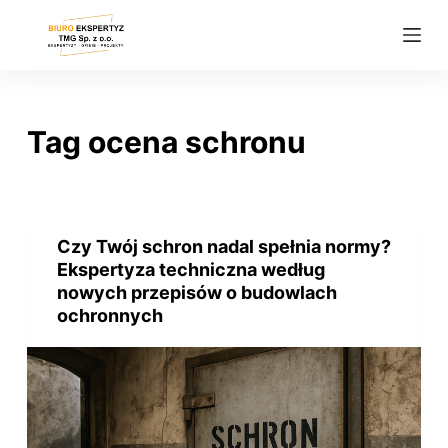
P
r
z
e
j
Tag
ocena schronu
d
ź
d
o
Czy Twój schron nadal spełnia normy?
t
Ekspertyza techniczna według
r
nowych przepisów o budowlach
e
ochronnych
ś
c
i