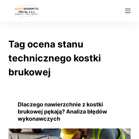
P
r
z
e
j
Tag
ocena stanu
d
ź
technicznego kostki
d
brukowej
o
t
r
e
ś
Dlaczego nawierzchnie z kostki
brukowej pękają? Analiza błędów
c
wykonawczych
i