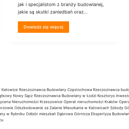
jak i specjalistom z branży budowlanej,
jakie są skutki zaniedbań oraz…
Dowiedz się więcej
 Katowice
Rzeczoznawca Budowlany Częstochowa
Rzeczoznawca bud
ątkowy Nowy Sącz
Rzeczoznawca Budowlany w Łodzi
Kosztorys Inwest
ycena Nieruchomości Krzeszowice
Operat nieruchomości Kraków
Oper
orzowie
Odszkodowanie za Zalanie Mieszkania w Katowicach
Szkody Gó
any w Rybniku
Odbiór mieszkań Dąbrowa Górnicza
Ekspertyza Budowla
wcu