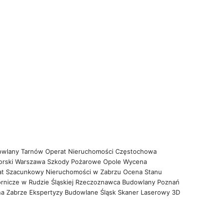
owlany Tarnów
Operat Nieruchomości Częstochowa
orski Warszawa
Szkody Pożarowe Opole
Wycena
at Szacunkowy Nieruchomości w Zabrzu
Ocena Stanu
rnicze w Rudzie Śląskiej
Rzeczoznawca Budowlany Poznań
na Zabrze
Ekspertyzy Budowlane Śląsk
Skaner Laserowy 3D