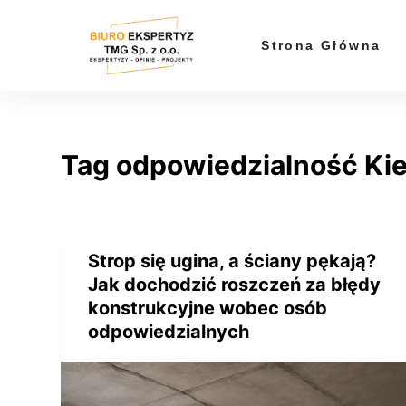
P
r
Strona Główna
z
e
j
d
Tag
odpowiedzialność Ki
ź
d
o
t
r
Strop się ugina, a ściany pękają?
e
Jak dochodzić roszczeń za błędy
ś
konstrukcyjne wobec osób
c
odpowiedzialnych
i