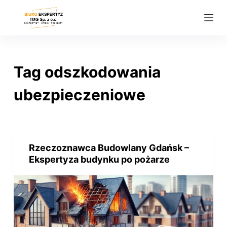
P
r
z
e
j
Tag
odszkodowania
d
ź
ubezpieczeniowe
d
o
t
r
Rzeczoznawca Budowlany Gdańsk –
e
Ekspertyza budynku po pożarze
ś
c
i