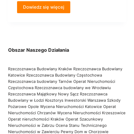
Dowiedz się więcej
Obszar Naszego Działania
Rzeczoznawca Budowlany Kraków
Rzeczoznawca Budowlany
Katowice
Rzeczoznawca Budowlany Częstochowa
Rzeczoznawca budowlany Tarnów
Operat Nieruchomości
Częstochowa
Rzeczoznawca budowlany we Wrocławiu
Rzeczoznawca Majątkowy Nowy Sącz
Rzeczoznawca
Budowlany w Łodzi
Kosztorys Inwestorski Warszawa
Szkody
Pożarowe Opole
Wycena Nieruchomości Katowice
Operat
Nieruchomości Chrzanów
Wycena Nieruchomości Krzeszowice
Operat nieruchomości Kraków
Operat Szacunkowy
Nieruchomości w Zabrzu
Ocena Stanu Technicznego
Nieruchomości w Zawierciu
Pewny Dom w Chorzowie