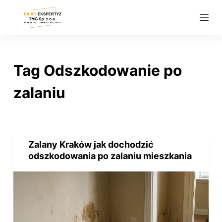
P
r
z
e
j
Tag
Odszkodowanie po
d
ź
zalaniu
d
o
t
r
Zalany Kraków jak dochodzić
e
odszkodowania po zalaniu mieszkania
ś
c
i