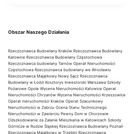
Obszar Naszego Działania
Rzeczoznawca Budowlany Kraków
Rzeczoznawca Budowlany
Katowice
Rzeczoznawca Budowlany Częstochowa
Rzeczoznawca budowlany Tarnów
Operat Nieruchomości
Częstochowa
Rzeczoznawca budowlany we Wrocławiu
Rzeczoznawca Majątkowy Nowy Sącz
Rzeczoznawca
Budowlany w Łodzi
Kosztorys Inwestorski Warszawa
Szkody
Pożarowe Opole
Wycena Nieruchomości Katowice
Operat
Nieruchomości Chrzanów
Wycena Nieruchomości Krzeszowice
Operat nieruchomości Kraków
Operat Szacunkowy
Nieruchomości w Zabrzu
Ocena Stanu Technicznego
Nieruchomości w Zawierciu
Pewny Dom w Chorzowie
Odszkodowanie za Zalanie Mieszkania w Katowicach
Szkody
Górnicze w Rudzie Śląskiej
Rzeczoznawca Budowlany Poznań
Rzeczoznawca Majątkowy w Trzebini
Rzeczoznawca