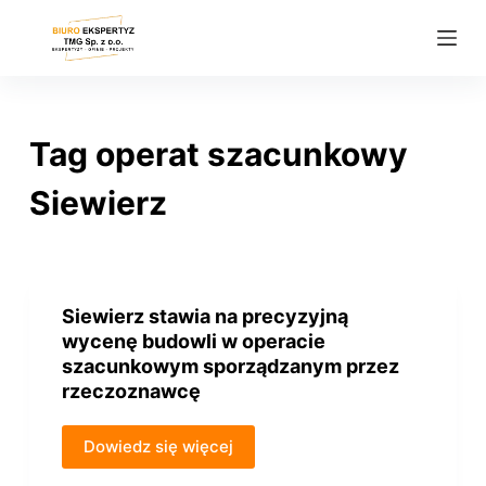
P
r
z
e
j
Tag
operat szacunkowy
d
ź
Siewierz
d
o
t
r
Siewierz stawia na precyzyjną
e
wycenę budowli w operacie
ś
szacunkowym sporządzanym przez
rzeczoznawcę
c
i
Dowiedz się więcej