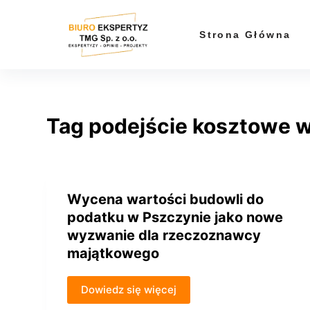
P
r
Strona Główna
z
e
j
d
Tag
podejście kosztowe 
ź
d
o
t
r
Wycena wartości budowli do
e
podatku w Pszczynie jako nowe
ś
wyzwanie dla rzeczoznawcy
c
majątkowego
i
Dowiedz się więcej