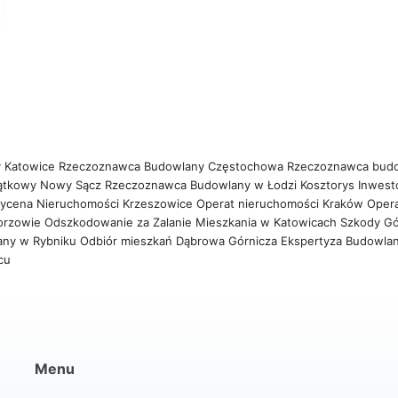
 Katowice
Rzeczoznawca Budowlany Częstochowa
Rzeczoznawca bud
ątkowy Nowy Sącz
Rzeczoznawca Budowlany w Łodzi
Kosztorys Inwest
ycena Nieruchomości Krzeszowice
Operat nieruchomości Kraków
Oper
orzowie
Odszkodowanie za Zalanie Mieszkania w Katowicach
Szkody Gó
any w Rybniku
Odbiór mieszkań Dąbrowa Górnicza
Ekspertyza Budowla
wcu
Menu