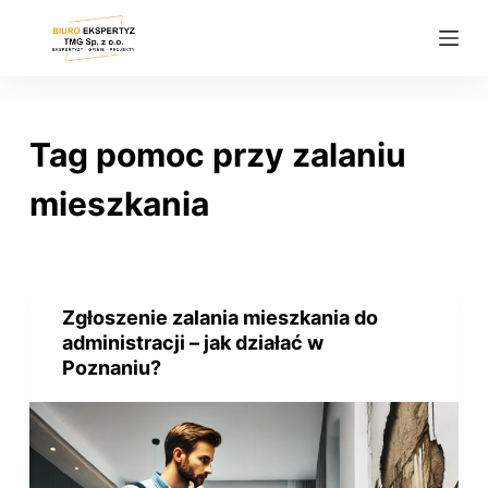
P
r
z
e
j
Tag
pomoc przy zalaniu
d
ź
mieszkania
d
o
t
r
Zgłoszenie zalania mieszkania do
e
administracji – jak działać w
ś
Poznaniu?
c
i