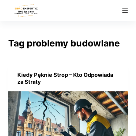
P
r
z
e
j
Tag
problemy budowlane
d
ź
d
o
Kiedy Pęknie Strop – Kto Odpowiada
t
za Straty
r
e
ś
c
i