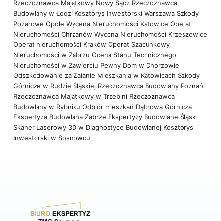
Rzeczoznawca Majątkowy Nowy Sącz
Rzeczoznawca
Budowlany w Łodzi
Kosztorys Inwestorski Warszawa
Szkody
Pożarowe Opole
Wycena Nieruchomości Katowice
Operat
Nieruchomości Chrzanów
Wycena Nieruchomości Krzeszowice
Operat nieruchomości Kraków
Operat Szacunkowy
Nieruchomości w Zabrzu
Ocena Stanu Technicznego
Nieruchomości w Zawierciu
Pewny Dom w Chorzowie
Odszkodowanie za Zalanie Mieszkania w Katowicach
Szkody
Górnicze w Rudzie Śląskiej
Rzeczoznawca Budowlany Poznań
Rzeczoznawca Majątkowy w Trzebini
Rzeczoznawca
Budowlany w Rybniku
Odbiór mieszkań Dąbrowa Górnicza
Ekspertyza Budowlana Zabrze
Ekspertyzy Budowlane Śląsk
Skaner Laserowy 3D w Diagnostyce Budowlanej
Kosztorys
Inwestorski w Sosnowcu