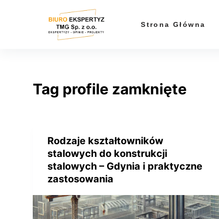
P
r
Strona Główna
z
e
j
d
Tag
profile zamknięte
ź
d
o
t
r
Rodzaje kształtowników
e
stalowych do konstrukcji
ś
stalowych – Gdynia i praktyczne
c
zastosowania
i