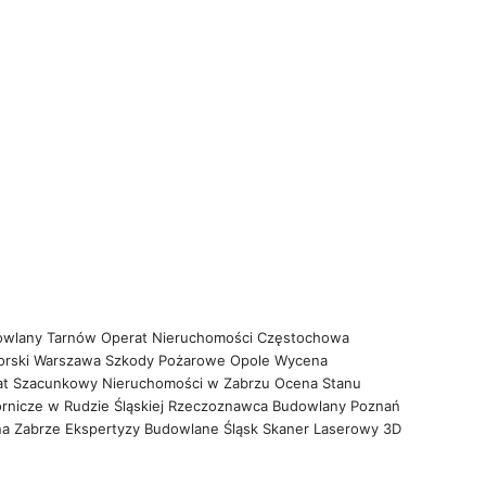
owlany Tarnów
Operat Nieruchomości Częstochowa
orski Warszawa
Szkody Pożarowe Opole
Wycena
at Szacunkowy Nieruchomości w Zabrzu
Ocena Stanu
rnicze w Rudzie Śląskiej
Rzeczoznawca Budowlany Poznań
na Zabrze
Ekspertyzy Budowlane Śląsk
Skaner Laserowy 3D