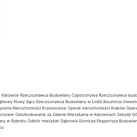
 Katowice
Rzeczoznawca Budowlany Częstochowa
Rzeczoznawca bud
ątkowy Nowy Sącz
Rzeczoznawca Budowlany w Łodzi
Kosztorys Inwest
ycena Nieruchomości Krzeszowice
Operat nieruchomości Kraków
Oper
orzowie
Odszkodowanie za Zalanie Mieszkania w Katowicach
Szkody Gó
any w Rybniku
Odbiór mieszkań Dąbrowa Górnicza
Ekspertyza Budowla
wcu