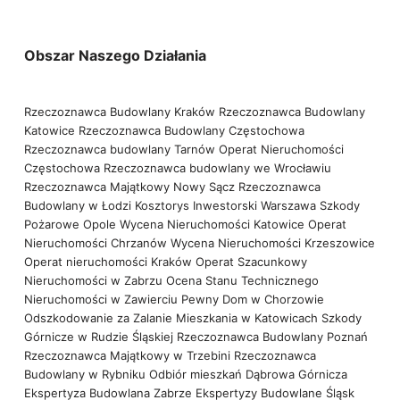
Obszar Naszego Działania
Rzeczoznawca Budowlany Kraków
Rzeczoznawca Budowlany
Katowice
Rzeczoznawca Budowlany Częstochowa
Rzeczoznawca budowlany Tarnów
Operat Nieruchomości
Częstochowa
Rzeczoznawca budowlany we Wrocławiu
Rzeczoznawca Majątkowy Nowy Sącz
Rzeczoznawca
Budowlany w Łodzi
Kosztorys Inwestorski Warszawa
Szkody
Pożarowe Opole
Wycena Nieruchomości Katowice
Operat
Nieruchomości Chrzanów
Wycena Nieruchomości Krzeszowice
Operat nieruchomości Kraków
Operat Szacunkowy
Nieruchomości w Zabrzu
Ocena Stanu Technicznego
Nieruchomości w Zawierciu
Pewny Dom w Chorzowie
Odszkodowanie za Zalanie Mieszkania w Katowicach
Szkody
Górnicze w Rudzie Śląskiej
Rzeczoznawca Budowlany Poznań
Rzeczoznawca Majątkowy w Trzebini
Rzeczoznawca
Budowlany w Rybniku
Odbiór mieszkań Dąbrowa Górnicza
Ekspertyza Budowlana Zabrze
Ekspertyzy Budowlane Śląsk