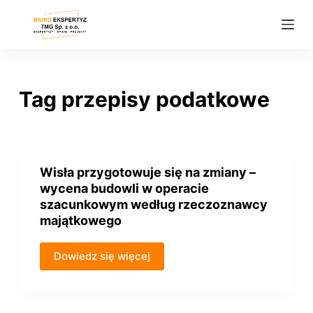
P
r
z
e
j
Tag
przepisy podatkowe
d
ź
d
o
Wisła przygotowuje się na zmiany –
t
wycena budowli w operacie
r
szacunkowym według rzeczoznawcy
e
majątkowego
ś
c
Dowiedz się więcej
i