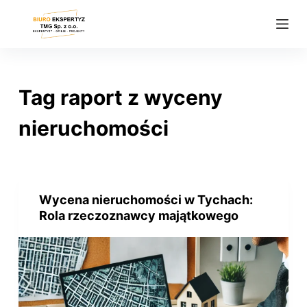
P
r
z
e
j
Tag
raport z wyceny
d
ź
nieruchomości
d
o
t
r
Wycena nieruchomości w Tychach:
e
Rola rzeczoznawcy majątkowego
ś
c
i