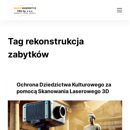
P
r
z
e
j
Tag
rekonstrukcja
d
ź
zabytków
d
o
t
r
Ochrona Dziedzictwa Kulturowego za
e
pomocą Skanowania Laserowego 3D
ś
c
i