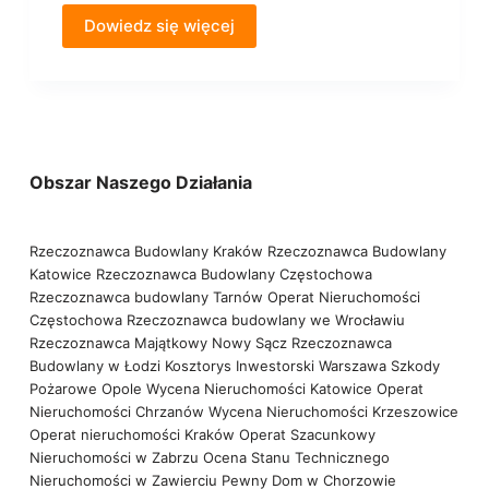
Dowiedz się więcej
Obszar Naszego Działania
Rzeczoznawca Budowlany Kraków
Rzeczoznawca Budowlany
Katowice
Rzeczoznawca Budowlany Częstochowa
Rzeczoznawca budowlany Tarnów
Operat Nieruchomości
Częstochowa
Rzeczoznawca budowlany we Wrocławiu
Rzeczoznawca Majątkowy Nowy Sącz
Rzeczoznawca
Budowlany w Łodzi
Kosztorys Inwestorski Warszawa
Szkody
Pożarowe Opole
Wycena Nieruchomości Katowice
Operat
Nieruchomości Chrzanów
Wycena Nieruchomości Krzeszowice
Operat nieruchomości Kraków
Operat Szacunkowy
Nieruchomości w Zabrzu
Ocena Stanu Technicznego
Nieruchomości w Zawierciu
Pewny Dom w Chorzowie