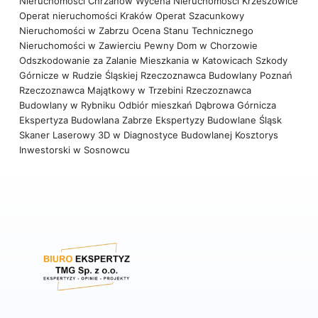
Nieruchomości Chrzanów
Wycena Nieruchomości Krzeszowice
Operat nieruchomości Kraków
Operat Szacunkowy
Nieruchomości w Zabrzu
Ocena Stanu Technicznego
Nieruchomości w Zawierciu
Pewny Dom w Chorzowie
Odszkodowanie za Zalanie Mieszkania w Katowicach
Szkody
Górnicze w Rudzie Śląskiej
Rzeczoznawca Budowlany Poznań
Rzeczoznawca Majątkowy w Trzebini
Rzeczoznawca
Budowlany w Rybniku
Odbiór mieszkań Dąbrowa Górnicza
Ekspertyza Budowlana Zabrze
Ekspertyzy Budowlane Śląsk
Skaner Laserowy 3D w Diagnostyce Budowlanej
Kosztorys
Inwestorski w Sosnowcu