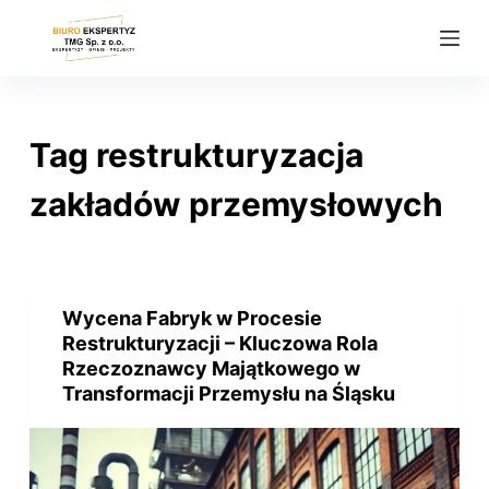
P
r
z
e
j
Tag
restrukturyzacja
d
ź
zakładów przemysłowych
d
o
t
r
Wycena Fabryk w Procesie
e
Restrukturyzacji – Kluczowa Rola
ś
Rzeczoznawcy Majątkowego w
Transformacji Przemysłu na Śląsku
c
i