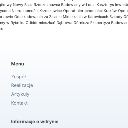
ątkowy Nowy Sącz
Rzeczoznawca Budowlany w Łodzi
Kosztorys Inwest
ycena Nieruchomości Krzeszowice
Operat nieruchomości Kraków
Oper
orzowie
Odszkodowanie za Zalanie Mieszkania w Katowicach
Szkody Gó
any w Rybniku
Odbiór mieszkań Dąbrowa Górnicza
Ekspertyza Budowla
wcu
Menu
Zespół
Realizacje
Artykuły
Kontakt
Informacje o witrynie