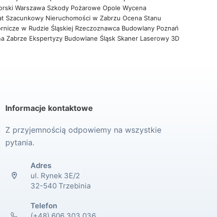
orski Warszawa
Szkody Pożarowe Opole
Wycena
at Szacunkowy Nieruchomości w Zabrzu
Ocena Stanu
rnicze w Rudzie Śląskiej
Rzeczoznawca Budowlany Poznań
na Zabrze
Ekspertyzy Budowlane Śląsk
Skaner Laserowy 3D
Informacje kontaktowe
Z przyjemnością odpowiemy na wszystkie
pytania.
Adres
ul. Rynek 3E/2
32-540 Trzebinia
Telefon
(+48) 606 303 036