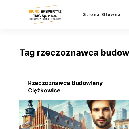
P
r
Strona Główna
z
e
j
d
Tag
rzeczoznawca budowl
ź
d
o
t
r
Rzeczoznawca Budowlany
e
Ciężkowice
ś
c
i