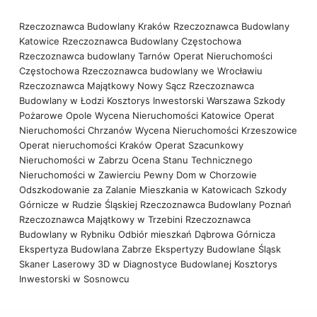
Rzeczoznawca Budowlany Kraków
Rzeczoznawca Budowlany
Katowice
Rzeczoznawca Budowlany Częstochowa
Rzeczoznawca budowlany Tarnów
Operat Nieruchomości
Częstochowa
Rzeczoznawca budowlany we Wrocławiu
Rzeczoznawca Majątkowy Nowy Sącz
Rzeczoznawca
Budowlany w Łodzi
Kosztorys Inwestorski Warszawa
Szkody
Pożarowe Opole
Wycena Nieruchomości Katowice
Operat
Nieruchomości Chrzanów
Wycena Nieruchomości Krzeszowice
Operat nieruchomości Kraków
Operat Szacunkowy
Nieruchomości w Zabrzu
Ocena Stanu Technicznego
Nieruchomości w Zawierciu
Pewny Dom w Chorzowie
Odszkodowanie za Zalanie Mieszkania w Katowicach
Szkody
Górnicze w Rudzie Śląskiej
Rzeczoznawca Budowlany Poznań
Rzeczoznawca Majątkowy w Trzebini
Rzeczoznawca
Budowlany w Rybniku
Odbiór mieszkań Dąbrowa Górnicza
Ekspertyza Budowlana Zabrze
Ekspertyzy Budowlane Śląsk
Skaner Laserowy 3D w Diagnostyce Budowlanej
Kosztorys
Inwestorski w Sosnowcu