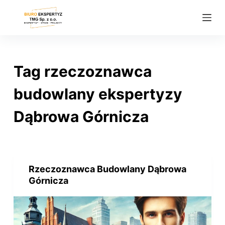
P
r
z
e
j
Tag
rzeczoznawca
d
ź
budowlany ekspertyzy
d
Dąbrowa Górnicza
o
t
r
e
ś
Rzeczoznawca Budowlany Dąbrowa
Górnicza
c
i