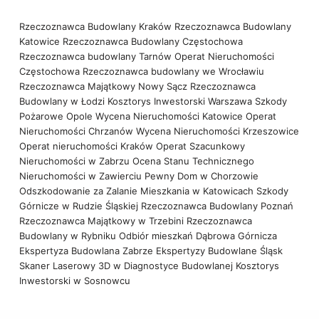
Rzeczoznawca Budowlany Kraków
Rzeczoznawca Budowlany
Katowice
Rzeczoznawca Budowlany Częstochowa
Rzeczoznawca budowlany Tarnów
Operat Nieruchomości
Częstochowa
Rzeczoznawca budowlany we Wrocławiu
Rzeczoznawca Majątkowy Nowy Sącz
Rzeczoznawca
Budowlany w Łodzi
Kosztorys Inwestorski Warszawa
Szkody
Pożarowe Opole
Wycena Nieruchomości Katowice
Operat
Nieruchomości Chrzanów
Wycena Nieruchomości Krzeszowice
Operat nieruchomości Kraków
Operat Szacunkowy
Nieruchomości w Zabrzu
Ocena Stanu Technicznego
Nieruchomości w Zawierciu
Pewny Dom w Chorzowie
Odszkodowanie za Zalanie Mieszkania w Katowicach
Szkody
Górnicze w Rudzie Śląskiej
Rzeczoznawca Budowlany Poznań
Rzeczoznawca Majątkowy w Trzebini
Rzeczoznawca
Budowlany w Rybniku
Odbiór mieszkań Dąbrowa Górnicza
Ekspertyza Budowlana Zabrze
Ekspertyzy Budowlane Śląsk
Skaner Laserowy 3D w Diagnostyce Budowlanej
Kosztorys
Inwestorski w Sosnowcu