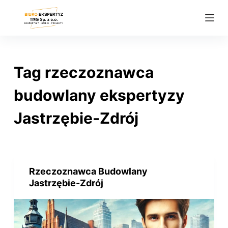
P
r
z
e
j
Tag
rzeczoznawca
d
ź
budowlany ekspertyzy
d
Jastrzębie-Zdrój
o
t
r
e
ś
Rzeczoznawca Budowlany
Jastrzębie-Zdrój
c
i