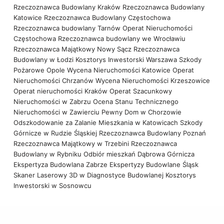
Rzeczoznawca Budowlany Kraków
Rzeczoznawca Budowlany
Katowice
Rzeczoznawca Budowlany Częstochowa
Rzeczoznawca budowlany Tarnów
Operat Nieruchomości
Częstochowa
Rzeczoznawca budowlany we Wrocławiu
Rzeczoznawca Majątkowy Nowy Sącz
Rzeczoznawca
Budowlany w Łodzi
Kosztorys Inwestorski Warszawa
Szkody
Pożarowe Opole
Wycena Nieruchomości Katowice
Operat
Nieruchomości Chrzanów
Wycena Nieruchomości Krzeszowice
Operat nieruchomości Kraków
Operat Szacunkowy
Nieruchomości w Zabrzu
Ocena Stanu Technicznego
Nieruchomości w Zawierciu
Pewny Dom w Chorzowie
Odszkodowanie za Zalanie Mieszkania w Katowicach
Szkody
Górnicze w Rudzie Śląskiej
Rzeczoznawca Budowlany Poznań
Rzeczoznawca Majątkowy w Trzebini
Rzeczoznawca
Budowlany w Rybniku
Odbiór mieszkań Dąbrowa Górnicza
Ekspertyza Budowlana Zabrze
Ekspertyzy Budowlane Śląsk
Skaner Laserowy 3D w Diagnostyce Budowlanej
Kosztorys
Inwestorski w Sosnowcu