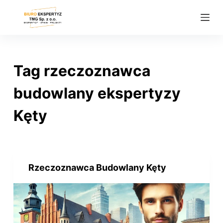
P
r
z
e
j
Tag
rzeczoznawca
d
ź
budowlany ekspertyzy
d
Kęty
o
t
r
e
ś
Rzeczoznawca Budowlany Kęty
c
i