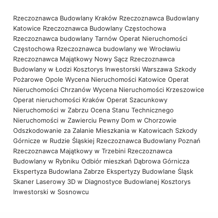
Rzeczoznawca Budowlany Kraków
Rzeczoznawca Budowlany
Katowice
Rzeczoznawca Budowlany Częstochowa
Rzeczoznawca budowlany Tarnów
Operat Nieruchomości
Częstochowa
Rzeczoznawca budowlany we Wrocławiu
Rzeczoznawca Majątkowy Nowy Sącz
Rzeczoznawca
Budowlany w Łodzi
Kosztorys Inwestorski Warszawa
Szkody
Pożarowe Opole
Wycena Nieruchomości Katowice
Operat
Nieruchomości Chrzanów
Wycena Nieruchomości Krzeszowice
Operat nieruchomości Kraków
Operat Szacunkowy
Nieruchomości w Zabrzu
Ocena Stanu Technicznego
Nieruchomości w Zawierciu
Pewny Dom w Chorzowie
Odszkodowanie za Zalanie Mieszkania w Katowicach
Szkody
Górnicze w Rudzie Śląskiej
Rzeczoznawca Budowlany Poznań
Rzeczoznawca Majątkowy w Trzebini
Rzeczoznawca
Budowlany w Rybniku
Odbiór mieszkań Dąbrowa Górnicza
Ekspertyza Budowlana Zabrze
Ekspertyzy Budowlane Śląsk
Skaner Laserowy 3D w Diagnostyce Budowlanej
Kosztorys
Inwestorski w Sosnowcu