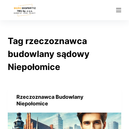
P
r
z
e
j
Tag
rzeczoznawca
d
ź
budowlany sądowy
d
Niepołomice
o
t
r
e
ś
Rzeczoznawca Budowlany
Niepołomice
c
i