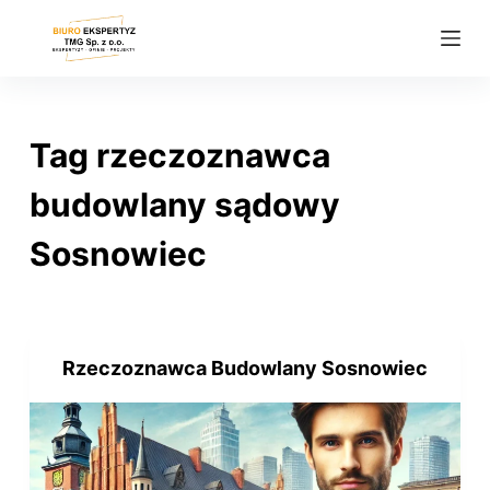
P
r
z
e
j
Tag
rzeczoznawca
d
ź
budowlany sądowy
d
Sosnowiec
o
t
r
e
ś
Rzeczoznawca Budowlany Sosnowiec
c
i