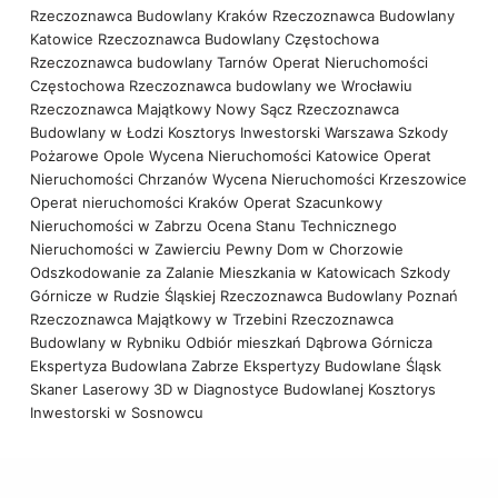
Rzeczoznawca Budowlany Kraków
Rzeczoznawca Budowlany
Katowice
Rzeczoznawca Budowlany Częstochowa
Rzeczoznawca budowlany Tarnów
Operat Nieruchomości
Częstochowa
Rzeczoznawca budowlany we Wrocławiu
Rzeczoznawca Majątkowy Nowy Sącz
Rzeczoznawca
Budowlany w Łodzi
Kosztorys Inwestorski Warszawa
Szkody
Pożarowe Opole
Wycena Nieruchomości Katowice
Operat
Nieruchomości Chrzanów
Wycena Nieruchomości Krzeszowice
Operat nieruchomości Kraków
Operat Szacunkowy
Nieruchomości w Zabrzu
Ocena Stanu Technicznego
Nieruchomości w Zawierciu
Pewny Dom w Chorzowie
Odszkodowanie za Zalanie Mieszkania w Katowicach
Szkody
Górnicze w Rudzie Śląskiej
Rzeczoznawca Budowlany Poznań
Rzeczoznawca Majątkowy w Trzebini
Rzeczoznawca
Budowlany w Rybniku
Odbiór mieszkań Dąbrowa Górnicza
Ekspertyza Budowlana Zabrze
Ekspertyzy Budowlane Śląsk
Skaner Laserowy 3D w Diagnostyce Budowlanej
Kosztorys
Inwestorski w Sosnowcu