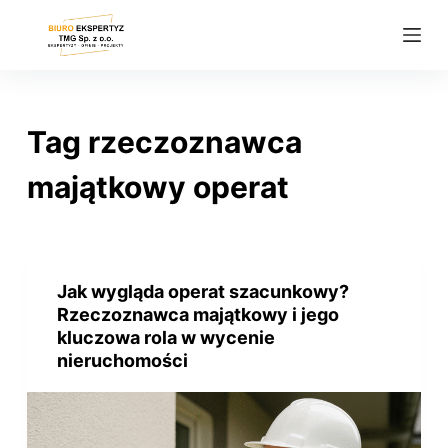
P
r
z
e
j
Tag
rzeczoznawca
d
ź
majątkowy operat
d
o
t
r
Jak wygląda operat szacunkowy?
e
Rzeczoznawca majątkowy i jego
ś
kluczowa rola w wycenie
nieruchomości
c
i