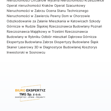
Nieruchomości Chrzanów
Wycena Nieruchomości Krzeszowice
Operat nieruchomości Kraków
Operat Szacunkowy
Nieruchomości w Zabrzu
Ocena Stanu Technicznego
Nieruchomości w Zawierciu
Pewny Dom w Chorzowie
Odszkodowanie za Zalanie Mieszkania w Katowicach
Szkody
Górnicze w Rudzie Śląskiej
Rzeczoznawca Budowlany Poznań
Rzeczoznawca Majątkowy w Trzebini
Rzeczoznawca
Budowlany w Rybniku
Odbiór mieszkań Dąbrowa Górnicza
Ekspertyza Budowlana Zabrze
Ekspertyzy Budowlane Śląsk
Skaner Laserowy 3D w Diagnostyce Budowlanej
Kosztorys
Inwestorski w Sosnowcu